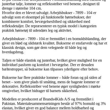
justerbar talje, lommer og refleksstriber ved benene, designet til
drenge i størrelse 104 cm.
Hvorfor den er blevet udvalgt: Arbejdsbukser - 7899 - 104 er
udvalgt som et eksempel på funktionelle børnebukser, der
kombinerer komfort, bevægelsesfrihed og sikkerhed med
refleksdetaljer. De repræsenterer en typisk model i kategorien
praktisk børnetøj til udendørs leg og aktivitet.
Arbejdsbukser - 7899 - 104 er fremstillet i en bomuldsblanding, der
giver en blød og slidstærk kvalitet. Bukserne er ensfarvede og har et
klassisk design, som gør dem velegnede til både leg og
hverdagsbrug.
Taljen er både elastisk og justerbar, hvilket giver mulighed for en
individuel pasform og komfort i bevægelse. Der er desuden
bæltestropper, så bukserne kan tilpasses yderligere efter behov.
Bukserne har flere praktiske lommer – både foran og på siden af
benet – som giver plads til småting, mens de bageste lommer er
dekorative. Refleksstriber ved benene øger synligheden i mørke
omgivelser, hvilket bidrager til barnets sikkerhed.
Modellen er produceret af Brands4Kids A/S og fremstillet i
Pakistan. Materialesammensætningen består af 97% bomuld og 3%
elastan, hvilket giver en god balance mellem holdbarhed og