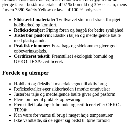
øvrige farver består materialet af 97 % bomuld og 3 % elastan, mens
farven 3380 Safety Yellow er lavet af 100 % polyester.
Slidstærkt materiale:
Twillvævet stof med stræk for øget
holdbarhed og komfort.
Refleksdetaljer:
Piping foran og bagpå for bedre synlighed.
Justerbar pasform:
Elastik i taljen og medfølgende bælte
med plastspænde.
Praktiske lommer:
For-, bag- og sidelommer giver god
opbevaringsplads.
Certificeret tekstil:
Fremstillet i økologisk bomuld og
OEKO-TEX® certificeret.
Fordele og ulemper
Holdbart og fleksibelt materiale egnet til aktiv brug
Refleksdetaljer øger sikkerheden i mørke omgivelser
Justerbar talje og medfølgende bælte giver god pasform
Flere lommer til praktisk opbevaring
Fremstillet i økologisk bomuld og certificeret efter OEKO-
TEX®
Kan være for varme til brug i meget høje temperaturer
Ikke vandtætte, så de egner sig bedst til tørre forhold