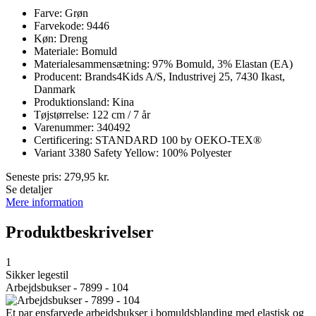
Farve: Grøn
Farvekode: 9446
Køn: Dreng
Materiale: Bomuld
Materialesammensætning: 97% Bomuld, 3% Elastan (EA)
Producent: Brands4Kids A/S, Industrivej 25, 7430 Ikast,
Danmark
Produktionsland: Kina
Tøjstørrelse: 122 cm / 7 år
Varenummer: 340492
Certificering: STANDARD 100 by OEKO-TEX®
Variant 3380 Safety Yellow: 100% Polyester
Seneste pris:
279,95
kr.
Se detaljer
Mere information
Produktbeskrivelser
1
Sikker legestil
Arbejdsbukser - 7899 - 104
Et par ensfarvede arbejdsbukser i bomuldsblanding med elastisk og