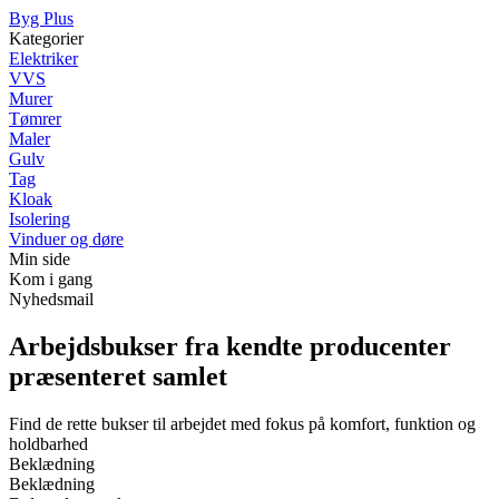
Byg Plus
Kategorier
Elektriker
VVS
Murer
Tømrer
Maler
Gulv
Tag
Kloak
Isolering
Vinduer og døre
Min side
Kom i gang
Nyhedsmail
Arbejdsbukser fra kendte producenter
præsenteret samlet
Find de rette bukser til arbejdet med fokus på komfort, funktion og
holdbarhed
Beklædning
Beklædning