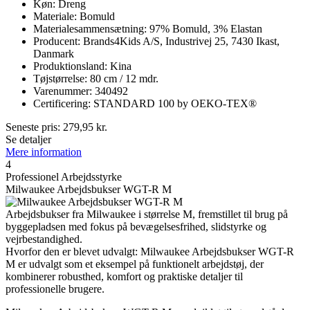
Køn: Dreng
Materiale: Bomuld
Materialesammensætning: 97% Bomuld, 3% Elastan
Producent: Brands4Kids A/S, Industrivej 25, 7430 Ikast,
Danmark
Produktionsland: Kina
Tøjstørrelse: 80 cm / 12 mdr.
Varenummer: 340492
Certificering: STANDARD 100 by OEKO-TEX®
Seneste pris:
279,95
kr.
Se detaljer
Mere information
4
Professionel Arbejdsstyrke
Milwaukee Arbejdsbukser WGT-R M
Arbejdsbukser fra Milwaukee i størrelse M, fremstillet til brug på
byggepladsen med fokus på bevægelsesfrihed, slidstyrke og
vejrbestandighed.
Hvorfor den er blevet udvalgt: Milwaukee Arbejdsbukser WGT-R
M er udvalgt som et eksempel på funktionelt arbejdstøj, der
kombinerer robusthed, komfort og praktiske detaljer til
professionelle brugere.