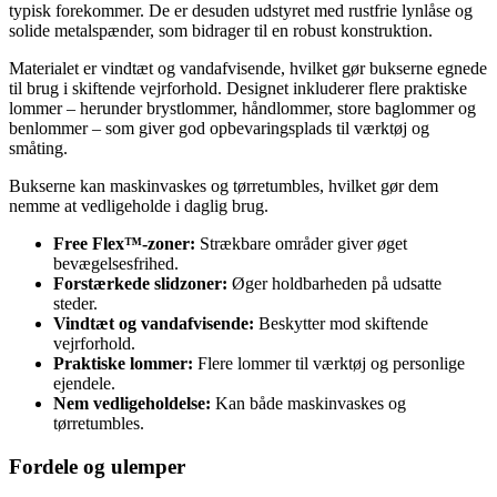
typisk forekommer. De er desuden udstyret med rustfrie lynlåse og
solide metalspænder, som bidrager til en robust konstruktion.
Materialet er vindtæt og vandafvisende, hvilket gør bukserne egnede
til brug i skiftende vejrforhold. Designet inkluderer flere praktiske
lommer – herunder brystlommer, håndlommer, store baglommer og
benlommer – som giver god opbevaringsplads til værktøj og
småting.
Bukserne kan maskinvaskes og tørretumbles, hvilket gør dem
nemme at vedligeholde i daglig brug.
Free Flex™-zoner:
Strækbare områder giver øget
bevægelsesfrihed.
Forstærkede slidzoner:
Øger holdbarheden på udsatte
steder.
Vindtæt og vandafvisende:
Beskytter mod skiftende
vejrforhold.
Praktiske lommer:
Flere lommer til værktøj og personlige
ejendele.
Nem vedligeholdelse:
Kan både maskinvaskes og
tørretumbles.
Fordele og ulemper