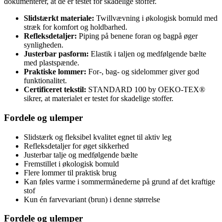
dokumenterer, at de er testet for skadelige stoffer.
Slidstærkt materiale:
Twillvævning i økologisk bomuld med
stræk for komfort og holdbarhed.
Refleksdetaljer:
Piping på benene foran og bagpå øger
synligheden.
Justerbar pasform:
Elastik i taljen og medfølgende bælte
med plastspænde.
Praktiske lommer:
For-, bag- og sidelommer giver god
funktionalitet.
Certificeret tekstil:
STANDARD 100 by OEKO-TEX®
sikrer, at materialet er testet for skadelige stoffer.
Fordele og ulemper
Slidstærk og fleksibel kvalitet egnet til aktiv leg
Refleksdetaljer for øget sikkerhed
Justerbar talje og medfølgende bælte
Fremstillet i økologisk bomuld
Flere lommer til praktisk brug
Kan føles varme i sommermånederne på grund af det kraftige
stof
Kun én farvevariant (brun) i denne størrelse
Fordele og ulemper