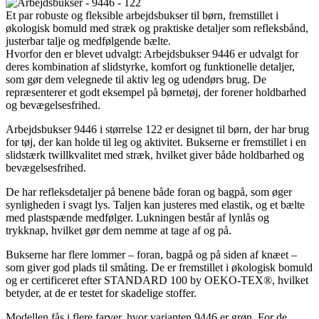
Et par robuste og fleksible arbejdsbukser til børn, fremstillet i
økologisk bomuld med stræk og praktiske detaljer som refleksbånd,
justerbar talje og medfølgende bælte.
Hvorfor den er blevet udvalgt: Arbejdsbukser 9446 er udvalgt for
deres kombination af slidstyrke, komfort og funktionelle detaljer,
som gør dem velegnede til aktiv leg og udendørs brug. De
repræsenterer et godt eksempel på børnetøj, der forener holdbarhed
og bevægelsesfrihed.
Arbejdsbukser 9446 i størrelse 122 er designet til børn, der har brug
for tøj, der kan holde til leg og aktivitet. Bukserne er fremstillet i en
slidstærk twillkvalitet med stræk, hvilket giver både holdbarhed og
bevægelsesfrihed.
De har refleksdetaljer på benene både foran og bagpå, som øger
synligheden i svagt lys. Taljen kan justeres med elastik, og et bælte
med plastspænde medfølger. Lukningen består af lynlås og
trykknap, hvilket gør dem nemme at tage af og på.
Bukserne har flere lommer – foran, bagpå og på siden af knæet –
som giver god plads til småting. De er fremstillet i økologisk bomuld
og er certificeret efter STANDARD 100 by OEKO-TEX®, hvilket
betyder, at de er testet for skadelige stoffer.
Modellen fås i flere farver, hvor varianten 9446 er grøn. For de