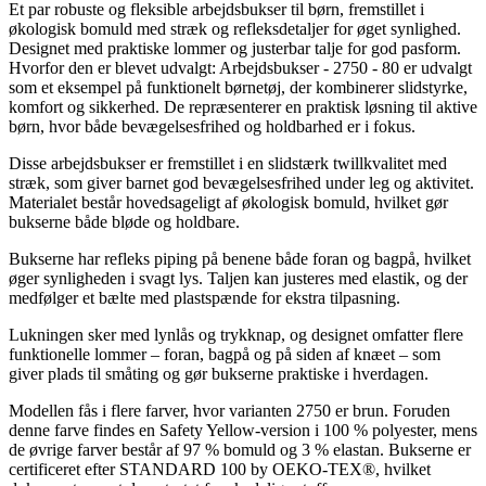
Et par robuste og fleksible arbejdsbukser til børn, fremstillet i
økologisk bomuld med stræk og refleksdetaljer for øget synlighed.
Designet med praktiske lommer og justerbar talje for god pasform.
Hvorfor den er blevet udvalgt: Arbejdsbukser - 2750 - 80 er udvalgt
som et eksempel på funktionelt børnetøj, der kombinerer slidstyrke,
komfort og sikkerhed. De repræsenterer en praktisk løsning til aktive
børn, hvor både bevægelsesfrihed og holdbarhed er i fokus.
Disse arbejdsbukser er fremstillet i en slidstærk twillkvalitet med
stræk, som giver barnet god bevægelsesfrihed under leg og aktivitet.
Materialet består hovedsageligt af økologisk bomuld, hvilket gør
bukserne både bløde og holdbare.
Bukserne har refleks piping på benene både foran og bagpå, hvilket
øger synligheden i svagt lys. Taljen kan justeres med elastik, og der
medfølger et bælte med plastspænde for ekstra tilpasning.
Lukningen sker med lynlås og trykknap, og designet omfatter flere
funktionelle lommer – foran, bagpå og på siden af knæet – som
giver plads til småting og gør bukserne praktiske i hverdagen.
Modellen fås i flere farver, hvor varianten 2750 er brun. Foruden
denne farve findes en Safety Yellow-version i 100 % polyester, mens
de øvrige farver består af 97 % bomuld og 3 % elastan. Bukserne er
certificeret efter STANDARD 100 by OEKO-TEX®, hvilket