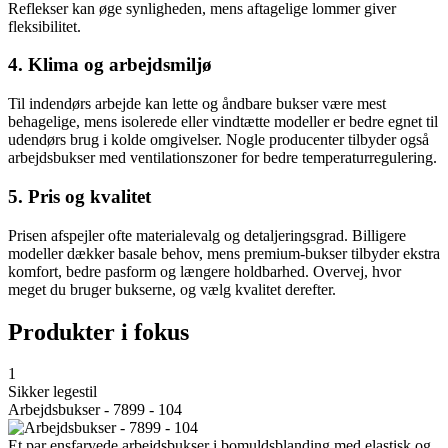
Reflekser kan øge synligheden, mens aftagelige lommer giver
fleksibilitet.
4. Klima og arbejdsmiljø
Til indendørs arbejde kan lette og åndbare bukser være mest
behagelige, mens isolerede eller vindtætte modeller er bedre egnet til
udendørs brug i kolde omgivelser. Nogle producenter tilbyder også
arbejdsbukser med ventilationszoner for bedre temperaturregulering.
5. Pris og kvalitet
Prisen afspejler ofte materialevalg og detaljeringsgrad. Billigere
modeller dækker basale behov, mens premium-bukser tilbyder ekstra
komfort, bedre pasform og længere holdbarhed. Overvej, hvor
meget du bruger bukserne, og vælg kvalitet derefter.
Produkter i fokus
1
Sikker legestil
Arbejdsbukser - 7899 - 104
Et par ensfarvede arbejdsbukser i bomuldsblanding med elastisk og