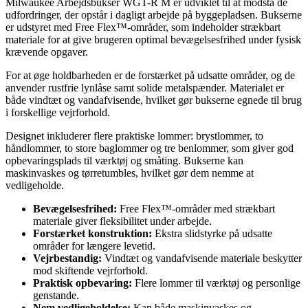
Milwaukee Arbejdsbukser WGT-R M er udviklet til at modstå de
udfordringer, der opstår i dagligt arbejde på byggepladsen. Bukserne
er udstyret med Free Flex™-områder, som indeholder strækbart
materiale for at give brugeren optimal bevægelsesfrihed under fysisk
krævende opgaver.
For at øge holdbarheden er de forstærket på udsatte områder, og de
anvender rustfrie lynlåse samt solide metalspænder. Materialet er
både vindtæt og vandafvisende, hvilket gør bukserne egnede til brug
i forskellige vejrforhold.
Designet inkluderer flere praktiske lommer: brystlommer, to
håndlommer, to store baglommer og tre benlommer, som giver god
opbevaringsplads til værktøj og småting. Bukserne kan
maskinvaskes og tørretumbles, hvilket gør dem nemme at
vedligeholde.
Bevægelsesfrihed:
Free Flex™-områder med strækbart
materiale giver fleksibilitet under arbejde.
Forstærket konstruktion:
Ekstra slidstyrke på udsatte
områder for længere levetid.
Vejrbestandig:
Vindtæt og vandafvisende materiale beskytter
mod skiftende vejrforhold.
Praktisk opbevaring:
Flere lommer til værktøj og personlige
genstande.
Nem vedligeholdelse:
Kan både maskinvaskes og