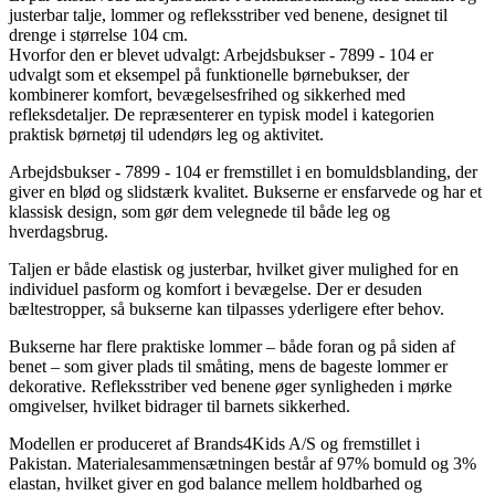
justerbar talje, lommer og refleksstriber ved benene, designet til
drenge i størrelse 104 cm.
Hvorfor den er blevet udvalgt: Arbejdsbukser - 7899 - 104 er
udvalgt som et eksempel på funktionelle børnebukser, der
kombinerer komfort, bevægelsesfrihed og sikkerhed med
refleksdetaljer. De repræsenterer en typisk model i kategorien
praktisk børnetøj til udendørs leg og aktivitet.
Arbejdsbukser - 7899 - 104 er fremstillet i en bomuldsblanding, der
giver en blød og slidstærk kvalitet. Bukserne er ensfarvede og har et
klassisk design, som gør dem velegnede til både leg og
hverdagsbrug.
Taljen er både elastisk og justerbar, hvilket giver mulighed for en
individuel pasform og komfort i bevægelse. Der er desuden
bæltestropper, så bukserne kan tilpasses yderligere efter behov.
Bukserne har flere praktiske lommer – både foran og på siden af
benet – som giver plads til småting, mens de bageste lommer er
dekorative. Refleksstriber ved benene øger synligheden i mørke
omgivelser, hvilket bidrager til barnets sikkerhed.
Modellen er produceret af Brands4Kids A/S og fremstillet i
Pakistan. Materialesammensætningen består af 97% bomuld og 3%
elastan, hvilket giver en god balance mellem holdbarhed og