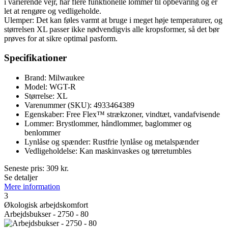
i varierende vejr, har flere funktionelle lommer til opbevaring og er
let at rengøre og vedligeholde.
Ulemper: Det kan føles varmt at bruge i meget høje temperaturer, og
størrelsen XL passer ikke nødvendigvis alle kropsformer, så det bør
prøves for at sikre optimal pasform.
Specifikationer
Brand: Milwaukee
Model: WGT-R
Størrelse: XL
Varenummer (SKU): 4933464389
Egenskaber: Free Flex™ strækzoner, vindtæt, vandafvisende
Lommer: Brystlommer, håndlommer, baglommer og
benlommer
Lynlåse og spænder: Rustfrie lynlåse og metalspænder
Vedligeholdelse: Kan maskinvaskes og tørretumbles
Seneste pris:
309
kr.
Se detaljer
Mere information
3
Økologisk arbejdskomfort
Arbejdsbukser - 2750 - 80