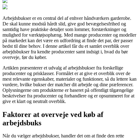
Arbejdsbukser er en central del af enhver håndværkers garderobe.
De skal kunne modstå hårdt slid, give god bevægelsesfrihed og
samtidig have praktiske detaljer som lommer, forstærkninger og
mulighed for værktøjsophæng. Med mange producenter og modeller
på markedet kan det være en udfordring at finde det par, der passer
bedst til dine behov. I denne artikel får du et samlet overblik over
arbejdsbukser fra kendte producenter samt indsigt i, hvad du bør
overveje, før du køber.
Artiklen præsenterer et udvalg af arbejdsbukser fra forskellige
producenter og prisklasser. Formålet er at give et overblik over de
mest relevante egenskaber, materialer og funktioner, så du lettere kan
vurdere, hvilke bukser der matcher dit arbejde og dine præferencer.
Oplysningerne om produkterne er baseret på offentligt tilgængelige
beskrivelser fra producenter og forhandlere og er opsummeret for at
give et klart og neutralt overblik.
Faktorer at overveje ved køb af
arbejdsbuks
Når du vælger arbejdsbukser, handler det om at finde den rette