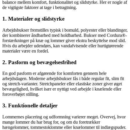
balance mellem komfort, funktionalitet og slidstyrke. Her er nogle af
de vigtigste faktorer at tage i betragtning.
1. Materialer og slidstyrke
Arbejdsbukser fremstilles typisk i bomuld, polyester eller blandinger,
der kombinerer åndbarhed med holdbarhed. Bukser med Cordura®-
forstærkninger på knæ og lommer giver ekstra beskyttelse mod slid.
Hvis du arbejder udendørs, kan vandafvisende eller hurtigtørrende
materialer være en fordel.
2. Pasform og bevægelsesfrihed
En god pasform er afgørende for komforten gennem hele
arbejdsdagen. Moderne arbejdsbukser fås i både regular fit, slim fit
og stretch-varianter. Stretchpaneler eller elastiske zoner giver øget
bevægelighed, hvilket især er nyttigt ved arbejde i knælende eller
foroverbøjet stilling.
3. Funktionelle detaljer
Lommernes placering og udformning varierer meget. Overvej, hvor
mange lommer du har brug for, og om du foretrækker
hængelommer, tommestoklomme eller knælommer til indlægspuder.