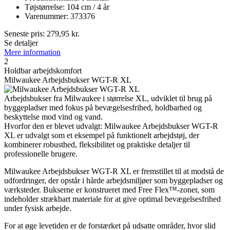
Tøjstørrelse: 104 cm / 4 år
Varenummer: 373376
Seneste pris:
279,95
kr.
Se detaljer
Mere information
2
Holdbar arbejdskomfort
Milwaukee Arbejdsbukser WGT-R XL
Arbejdsbukser fra Milwaukee i størrelse XL, udviklet til brug på
byggepladser med fokus på bevægelsesfrihed, holdbarhed og
beskyttelse mod vind og vand.
Hvorfor den er blevet udvalgt: Milwaukee Arbejdsbukser WGT-R
XL er udvalgt som et eksempel på funktionelt arbejdstøj, der
kombinerer robusthed, fleksibilitet og praktiske detaljer til
professionelle brugere.
Milwaukee Arbejdsbukser WGT-R XL er fremstillet til at modstå de
udfordringer, der opstår i hårde arbejdsmiljøer som byggepladser og
værksteder. Bukserne er konstrueret med Free Flex™-zoner, som
indeholder strækbart materiale for at give optimal bevægelsesfrihed
under fysisk arbejde.
For at øge levetiden er de forstærket på udsatte områder, hvor slid