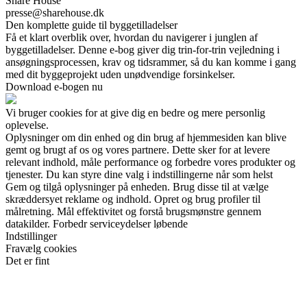
Share House
presse@sharehouse.dk
Den komplette guide til byggetilladelser
Få et klart overblik over, hvordan du navigerer i junglen af
byggetilladelser. Denne e-bog giver dig trin-for-trin vejledning i
ansøgningsprocessen, krav og tidsrammer, så du kan komme i gang
med dit byggeprojekt uden unødvendige forsinkelser.
Download e-bogen nu
Vi bruger cookies for at give dig en bedre og mere personlig
oplevelse.
Oplysninger om din enhed og din brug af hjemmesiden kan blive
gemt og brugt af os og vores partnere. Dette sker for at levere
relevant indhold, måle performance og forbedre vores produkter og
tjenester. Du kan styre dine valg i indstillingerne når som helst
Gem og tilgå oplysninger på enheden. Brug disse til at vælge
skræddersyet reklame og indhold. Opret og brug profiler til
målretning. Mål effektivitet og forstå brugsmønstre gennem
datakilder. Forbedr serviceydelser løbende
Indstillinger
Fravælg cookies
Det er fint