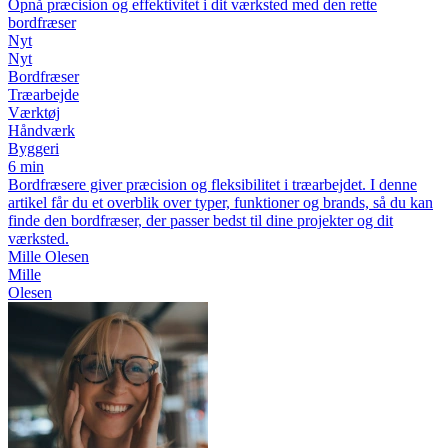
Opnå præcision og effektivitet i dit værksted med den rette
bordfræser
Nyt
Nyt
Bordfræser
Træarbejde
Værktøj
Håndværk
Byggeri
6 min
Bordfræsere giver præcision og fleksibilitet i træarbejdet. I denne
artikel får du et overblik over typer, funktioner og brands, så du kan
finde den bordfræser, der passer bedst til dine projekter og dit
værksted.
Mille Olesen
Mille
Olesen