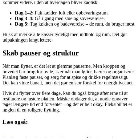
kommer videre, uden at hverdagen bliver kaotisk.
Dag 1–2:
Pak kælder, loft eller opbevaringsrum.
Dag 3–4:
Gå i gang med stue og soveværelse.
Dag 5:
Tag køkken og badeværelse – de rum, du bruger mest.
Husk at mærke alle kasser tydeligt med indhold og rum. Det gør
udpakningen langt lettere.
Skab pauser og struktur
Når man flytter, er det let at glemme pauserne. Men kroppen og
hovedet har brug for hvile, især når man løfter, bærer og organiserer.
Planlæg faste pauser, og sørg for at spise og drikke regelmæssigt.
Det kan virke banalt, men det gør en stor forskel for energiniveauet.
Hvis du flytter over flere dage, kan du også bruge aftenerne til at
restituere og justere planen. Måske opdager du, at nogle opgaver
tager længere tid end forventet – og det er helt okay. Fleksibilitet er
nøglen til en roligere flytning.
Læs også: