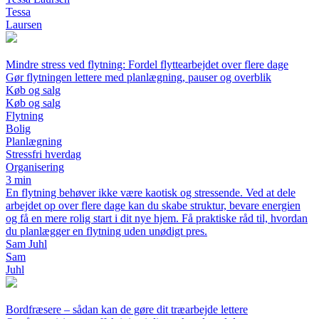
Tessa
Laursen
Mindre stress ved flytning: Fordel flyttearbejdet over flere dage
Gør flytningen lettere med planlægning, pauser og overblik
Køb og salg
Køb og salg
Flytning
Bolig
Planlægning
Stressfri hverdag
Organisering
3 min
En flytning behøver ikke være kaotisk og stressende. Ved at dele
arbejdet op over flere dage kan du skabe struktur, bevare energien
og få en mere rolig start i dit nye hjem. Få praktiske råd til, hvordan
du planlægger en flytning uden unødigt pres.
Sam Juhl
Sam
Juhl
Bordfræsere – sådan kan de gøre dit træarbejde lettere