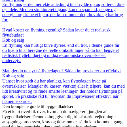
En flytning er den perfekte anledning til at rydde op og sortere i dine
ejendele. Med en struktureret tilgang kan du spare tid, penge og
energi – og skabe et hjem, der kun rummer det, du virkelig har brug
for.
Hvad koster en flytning egentlig? Sådan laver du et realistisk
flyttebudget
Køb og salg
En flytning kan hurtigt blive dyrere, end du tror. I denne guide får
du hjælp til at beregne de reelle omkostninger, så du kan lægge et
realistisk flyttebudget og undgå økonomiske overraskelser
undervejs.
Mangler du udstyr på flyttedagen? Sådan improviserer du effektivt
Køb og salg
Uanset hvor godt du har planlagt, kan flyttedagen byde på
overraskelser. Mangler du kasser, værktøj eller hjælpere, kan du med
lidt kreativitet og ro finde smarte løsninger, der holder flytningen på
sporet. Få praktiske råd til, hvordan du improviserer effektivt, når
planerne skrider.
Den komplette guide til byggetilladelser
Få et klart overblik over, hvordan du navigerer i junglen af
byggetilladelser. Denne e-bog giver dig trin-for-trin vejledning i
ansøgningsprocessen, krav og tidsrammer, så du kan komme i gang
med dit byggeprojekt uden unødvendige forsinkelser.