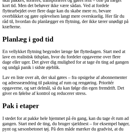
skal pakkes, sorteres, transporteres og gøres rent – ofte på meget
kort tid. Men det behøver ikke være sådan. Ved at fordele
flyttearbejdet over flere dage kan du skabe mere ro, bevare
overblikket og gøre oplevelsen langt mere overskuelig. Her får du
råd til, hvordan du planlægger en flytning, der ikke tærer unødigt på
kræfterne.
Planlæg i god tid
En vellykket flytning begynder længe før flyttedagen. Start med at
lave en realistisk tidsplan, hvor du fordeler opgaverne over flere
dage eller uger. Det giver dig mulighed for at tage én ting ad gangen
og undgå panik i sidste øjeblik.
Lav en liste over alt, der skal gøres – fra opsigelse af abonnementer
og adresseændring til pakning af rum og rengøring. Prioritér
opgaverne, og sæt delmål, så du kan følge din egen fremdrift. Det
giver en følelse af kontrol og reducerer stress.
Pak i etaper
I stedet for at pakke hele hjemmet på én gang, kan du tage ét rum ad
gangen. Start med de ting, du bruger sjældnest – for eksempel bøger,
pynt og sæsonbetonet tøj. På den måde mærker du gradvist, at du