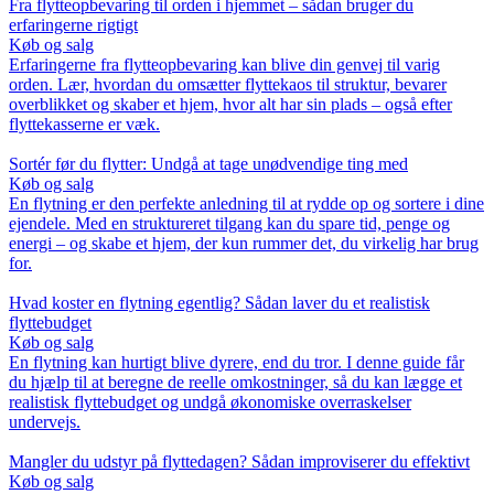
Fra flytteopbevaring til orden i hjemmet – sådan bruger du
erfaringerne rigtigt
Køb og salg
Erfaringerne fra flytteopbevaring kan blive din genvej til varig
orden. Lær, hvordan du omsætter flyttekaos til struktur, bevarer
overblikket og skaber et hjem, hvor alt har sin plads – også efter
flyttekasserne er væk.
Sortér før du flytter: Undgå at tage unødvendige ting med
Køb og salg
En flytning er den perfekte anledning til at rydde op og sortere i dine
ejendele. Med en struktureret tilgang kan du spare tid, penge og
energi – og skabe et hjem, der kun rummer det, du virkelig har brug
for.
Hvad koster en flytning egentlig? Sådan laver du et realistisk
flyttebudget
Køb og salg
En flytning kan hurtigt blive dyrere, end du tror. I denne guide får
du hjælp til at beregne de reelle omkostninger, så du kan lægge et
realistisk flyttebudget og undgå økonomiske overraskelser
undervejs.
Mangler du udstyr på flyttedagen? Sådan improviserer du effektivt
Køb og salg