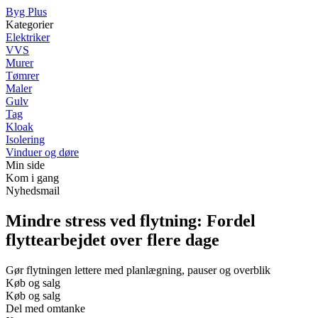
Byg Plus
Kategorier
Elektriker
VVS
Murer
Tømrer
Maler
Gulv
Tag
Kloak
Isolering
Vinduer og døre
Min side
Kom i gang
Nyhedsmail
Mindre stress ved flytning: Fordel
flyttearbejdet over flere dage
Gør flytningen lettere med planlægning, pauser og overblik
Køb og salg
Køb og salg
Del med omtanke