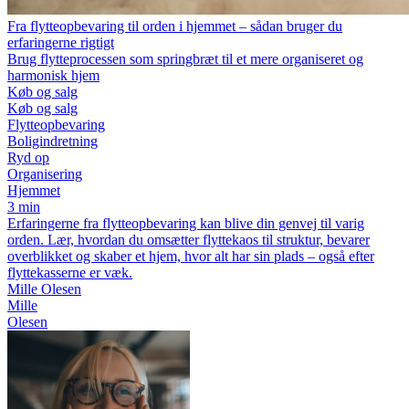
Fra flytteopbevaring til orden i hjemmet – sådan bruger du
erfaringerne rigtigt
Brug flytteprocessen som springbræt til et mere organiseret og
harmonisk hjem
Køb og salg
Køb og salg
Flytteopbevaring
Boligindretning
Ryd op
Organisering
Hjemmet
3 min
Erfaringerne fra flytteopbevaring kan blive din genvej til varig
orden. Lær, hvordan du omsætter flyttekaos til struktur, bevarer
overblikket og skaber et hjem, hvor alt har sin plads – også efter
flyttekasserne er væk.
Mille Olesen
Mille
Olesen