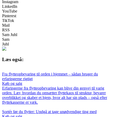
Instagram
LinkedIn
YouTube
Pinterest
TikTok
Mail
RSS
Sam Juhl
Sam
Juhl
Læs også:
Fra flytteopbevaring til orden i hjemmet – sådan bruger du
erfaringerne rigtigt
Køb og salg
Erfaringerne fra flytteopbevaring kan blive din genvej til varig
orden. Lær, hvordan du omsætter flyttekaos til struktur, bevarer
overblikket og skaber et hjem, hvor alt har sin plads – også efter
flyttekasserne er væk.
Sortér før du flytter: Undgå at tage unødvendige ting med
Køb og salg