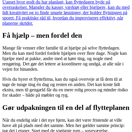
Uanset hvor godt du har planlagt, kan flyttedagen byde på
overraskelser. Mangler du kasser, værktøj eller hjælpere, kan du med
lidt kreativitet og ro finde smarte løsninger, der holder flytningen på
sporet. Få praktiske råd til, hvordan du improviserer effektivt, når
planerne skrider.
Få hjælp – men fordel den
Mange får venner eller familie til at hjælpe på selve flyttedagen.
Men du kan med fordel fordele hjælpen over flere dage. Nogle kan
hjælpe med at pakke, andre med at køre ting, og nogle med
rengøring. Det gør det lettere at koordinere og undgå, at alle står i
vejen for hinanden.
Hvis du hyrer et flyttefirma, kan du også overveje at få dem til at
tage de tunge ting én dag og resten en anden. Det kan koste lidt
ekstra, men til gengæld får du en mere rolig proces og mindre risiko
for skader – både på møbler og ryg.
Gør udpakningen til en del af flytteplanen
Når du endelig står i det nye hjem, kan det være fristende at ville
have alt på plads med det samme. Men her gælder samme princip:
tag det i etaper. Start med de vigtigste rum – soveværelse,