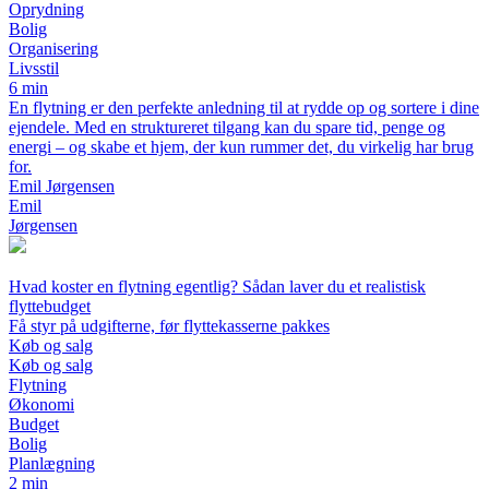
Oprydning
Bolig
Organisering
Livsstil
6 min
En flytning er den perfekte anledning til at rydde op og sortere i dine
ejendele. Med en struktureret tilgang kan du spare tid, penge og
energi – og skabe et hjem, der kun rummer det, du virkelig har brug
for.
Emil Jørgensen
Emil
Jørgensen
Hvad koster en flytning egentlig? Sådan laver du et realistisk
flyttebudget
Få styr på udgifterne, før flyttekasserne pakkes
Køb og salg
Køb og salg
Flytning
Økonomi
Budget
Bolig
Planlægning
2 min